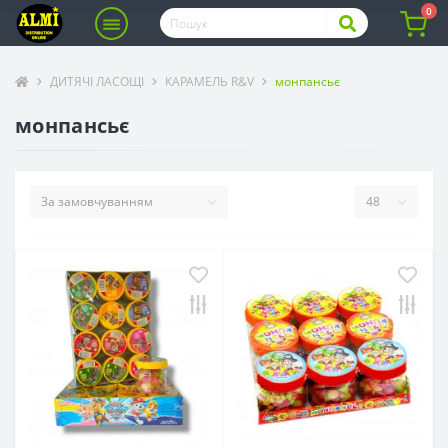
0
ДИТЯЧІ ЛАСОЩІ
КАРАМЕЛЬ R&V
монпансьє
монпансьє