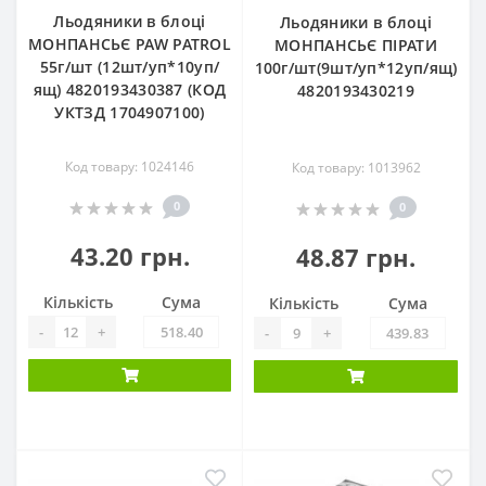
Льодяники в блоці
Льодяники в блоці
МОНПАНСЬЄ PAW PATROL
МОНПАНСЬЄ ПІРАТИ
55г/шт (12шт/уп*10уп/
100г/шт(9шт/уп*12уп/ящ)
ящ) 4820193430387 (КОД
4820193430219
УКТЗД 1704907100)
Код товару: 1024146
Код товару: 1013962
0
0
43.20 грн.
48.87 грн.
Кількість
Сума
Кількість
Сума
-
+
-
+