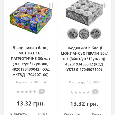
Льодяники в блоці
Льодяники в блоці
МОНПАНСЬЄ
МОНПАНСЬЄ ПІРАТИ 30г/
ПАТРІОТИЧНЕ 30г/шт
шт (36шт/уп*12уп/ящ)
(36шт/уп*12уп/ящ)
4820193430042 (КОД
4820193430042 (КОД
УКТЗД 1704907100)
УКТЗД 1704907100)
Код товару: 1023634
Код товару: 1008056
0
0
13.32 грн.
13.32 грн.
Кількість
Сума
Кількість
Сума