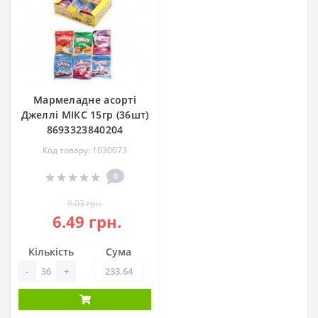
Мармеладне асорті
Джеллі МІКС 15гр (36шт)
8693323840204
Код товару: 1030073
0
9.03 грн.
6.49 грн.
Кількість
Сума
-
+