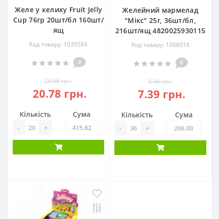
Желе у келиху Fruit Jelly
Желейний мармелад
Cup 76гр 20шт/бл 160шт/
"Мікс" 25г, 36шт/бл,
ящ
216шт/ящ 4820025930115
Код товару: 1039584
Код товару: 1008016
0
0
26.56 грн.
9.44 грн.
20.78 грн.
7.39 грн.
Кількість
Сума
Кількість
Сума
-
+
-
+