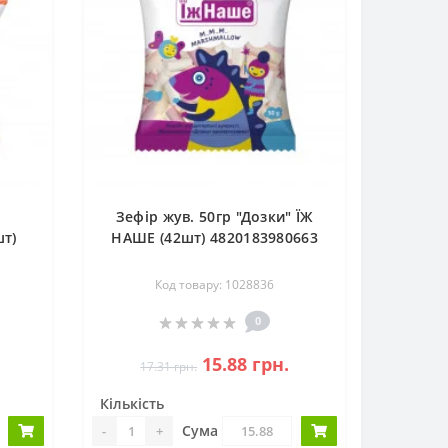
i
Зефір жув. 50гр "Дозки" ЇЖ
шт)
НАШЕ (42шт) 4820183980663
Код товару: 1028836
0
15.88 грн.
17.31 грн.
Кількість
Сума
-
+