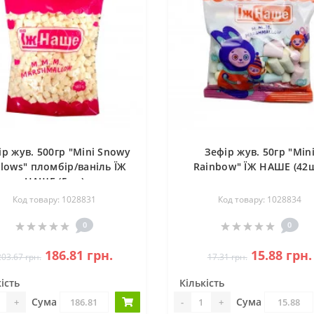
ір жув. 500гр "Mini Snowy
Зефір жув. 50гр "Min
lows" пломбір/ваніль ЇЖ
Rainbow" ЇЖ НАШЕ (42
НАШЕ (5шт)
Код товару: 1028831
Код товару: 1028834
0
0
186.81 грн.
15.88 грн.
203.67 грн.
17.31 грн.
ість
Кількість
Сума
Сума
+
-
+