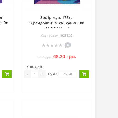
лі
Зефір жув. 175гр
ці ЇЖ
"Крейдочки" зі см. суниці ЇЖ
НАШЕ (14шт)
Код товару: 1028826
0
48.20 грн.
52.55 грн.
Кількість
Сума
-
+