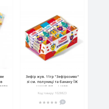
ове
Зефір жув. 11гр "Зефірозиво"
 в
зі см. полуниці та банану ЇЖ
70879
НАШЕ (25шт) (100)
Код товару: 1028823
0