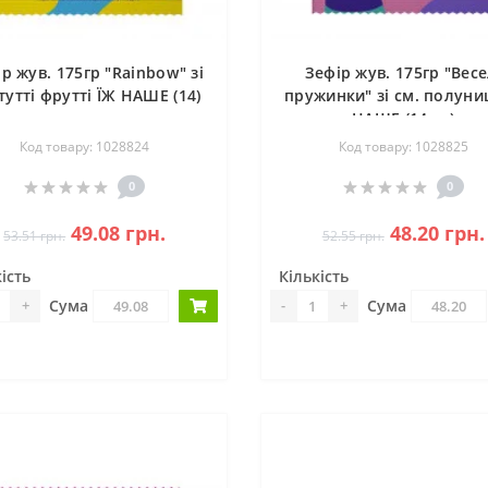
р жув. 175гр "Rainbow" зі
Зефір жув. 175гр "Весе
 тутті фрутті ЇЖ НАШЕ (14)
пружинки" зі см. полуни
НАШЕ (14шт)
Код товару: 1028824
Код товару: 1028825
0
0
49.08 грн.
48.20 грн.
53.51 грн.
52.55 грн.
ість
Кількість
Сума
Сума
+
-
+