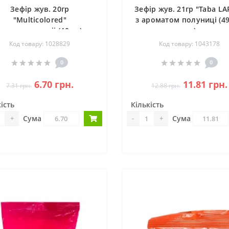
Зефір жув. 20гр
Зефір жув. 21гр "Taba LA
"Multicolored"
з ароматом полуниці (4
ароматизованіі (40шт)
ящ)
Код товару: 1028829
Код товару: 1043178
0
0
6.70 грн.
11.81 грн.
7.31 грн.
12.88 грн.
ість
Кількість
Сума
Сума
+
-
+