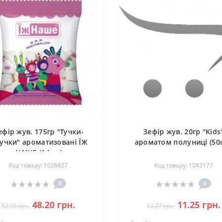
ефір жув. 175гр "Тучки-
Зефір жув. 20гр "Kids
учки" ароматизовані ЇЖ
ароматом полуниці (50
НАШЕ (14шт)
Код товару: 1028827
Код товару: 1043177
0
0
48.20 грн.
11.25 грн.
52.55 грн.
12.27 грн.