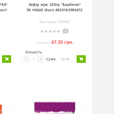
PKA"
Зефір жув. 250гр "Барбекю"
9шт/
ЇЖ НАШЕ (8шт) 4820183980472
Код товару: 1028830
0
67.35 грн.
73.43 грн.
Кількість
Сума
-
+