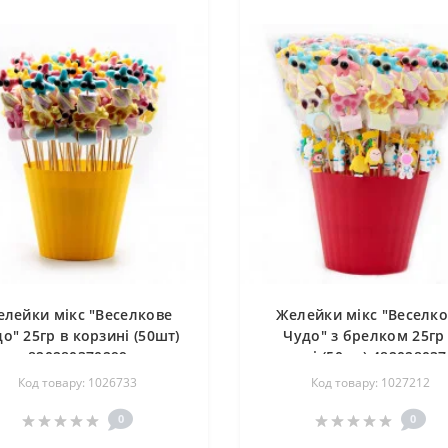
лейки мікс "Веселкове
Желейки мікс "Веселк
о" 25гр в корзині (50шт)
Чудо" з брелком 25гр
820280370299
корзині (50шт) 48202803
Код товару: 1026733
Код товару: 1027212
0
0