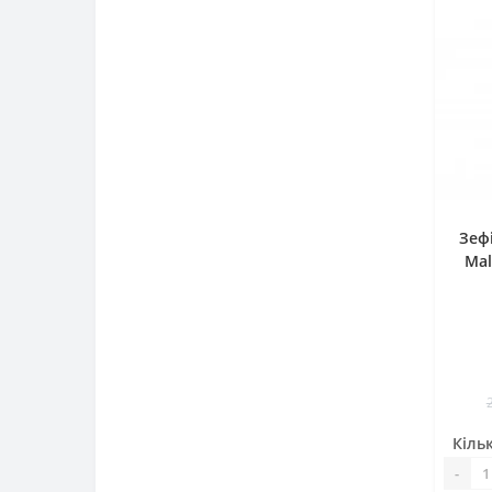
Зеф
Mal
Кільк
-