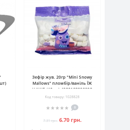
"
Зефір жув. 20гр "Mini Snowy
шт)
Mallows" пломбір/ваніль ЇЖ
НАШЕ (40шт) 4820183980892
Код товару: 1028828
0
6.70 грн.
7.31 грн.