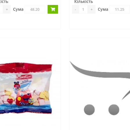
ість
Кількість
Сума
Сума
+
-
+