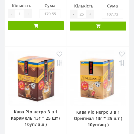
Кількість
Сума
Кількість
Сума
-
+
-
+
Кава Ріо негро 3 в 1
Кава Ріо негро 3 в 1
Карамель 13г * 25 шт (
Оригінал 13г * 25 шт (
10уп/ ящ )
10уп/ящ )