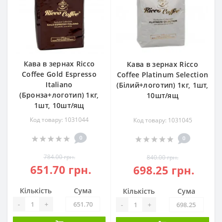
Кава в зернах Ricco
Кава в зернах Ricco
Coffee Gold Espresso
Coffee Platinum Selection
Italiano
(Білий+логотип) 1кг, 1шт,
(Бронза+логотип) 1кг,
10шт/ящ
1шт, 10шт/ящ
Код товару: 1031044
Код товару: 1031045
0
0
784.00 грн.
840.00 грн.
651.70 грн.
698.25 грн.
Кількість
Сума
Кількість
Сума
-
+
-
+