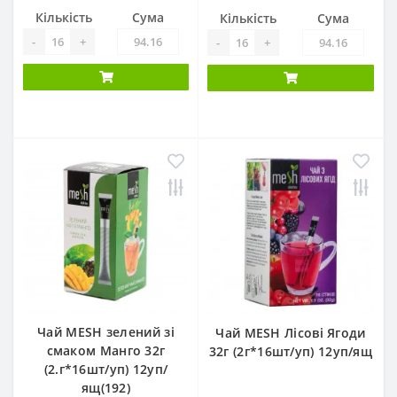
Кількість
Сума
Кількість
Сума
-
+
-
+
Чай MESH зелений зі
Чай MESH Лісові Ягоди
смаком Манго 32г
32г (2г*16шт/уп) 12уп/ящ
(2.г*16шт/уп) 12уп/
ящ(192)