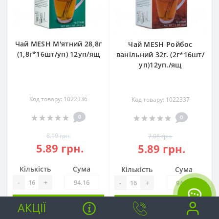
Чай MESH М'ятний 28,8г
Чай MESH Ройбос
(1,8г*16шт/уп) 12уп/ящ
ванільний 32г. (2г*16шт/
уп)12уп./ящ
Код товару: 1022336
Код товару: 1022337
0
0
8.19 грн.
7.08 грн.
5.89 грн.
5.89 грн.
Кількість
Сума
Кількість
Сума
-
+
-
+
АКЦІЇ