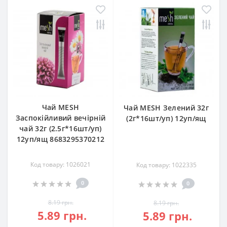
Чай MESH
Чай MESH Зелений 32г
Заспокійливий вечірній
(2г*16шт/уп) 12уп/ящ
чай 32г (2.5г*16шт/уп)
12уп/ящ 8683295370212
Код товару: 1026021
Код товару: 1022335
0
0
8.19 грн.
8.19 грн.
5.89 грн.
5.89 грн.