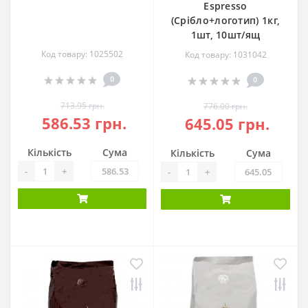
Espresso
(Срібло+логотип) 1кг,
1шт, 10шт/ящ
Код товару: 1025502
Код товару: 1031042
0
0
713.95 грн.
776.00 грн.
586.53 грн.
645.05 грн.
Кількість
Сума
Кількість
Сума
-
+
-
+