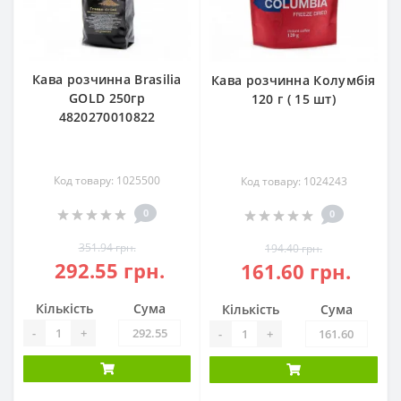
Кава розчинна Brasilia
Кава розчинна Колумбія
GOLD 250гр
120 г ( 15 шт)
4820270010822
Код товару: 1025500
Код товару: 1024243
0
0
351.94 грн.
194.40 грн.
292.55 грн.
161.60 грн.
Кількість
Сума
Кількість
Сума
-
+
-
+