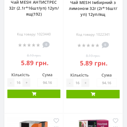
Чай MESH АНТИСТРЕС
Чай MESH Імбирний з
32г (2.1г*16шт/уп) 12уп/
лимоном 32г (2г*16шт/
ящ(192)
уп) 12уп/ящ
Код товару: 1023440
Код товару: 1022341
0
0
8.19 грн.
8.19 грн.
5.89 грн.
5.89 грн.
Кількість
Сума
Кількість
Сума
-
+
-
+