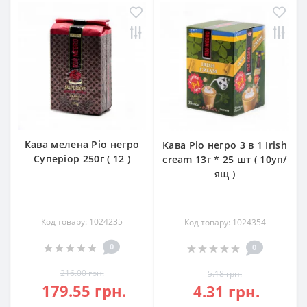
Кава мелена Ріо негро
Кава Ріо негро 3 в 1 Irish
Суперіор 250г ( 12 )
cream 13г * 25 шт ( 10уп/
ящ )
Код товару: 1024235
Код товару: 1024354
0
0
216.00 грн.
5.18 грн.
179.55 грн.
4.31 грн.