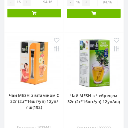
-
+
-
+
Чай MESH з вітаміном С
Чай MESH з Чебрецем
32г (2.г*16шт/уп) 12уп/
32г (2г*16шт/уп) 12уп/ящ
ящ(192)
Код товару: 1023441
Код товару: 1022332