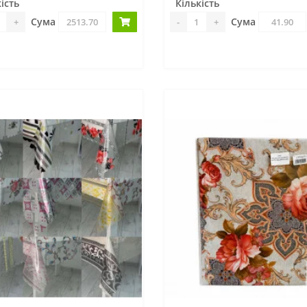
ість
Кількість
Сума
Сума
+
-
+