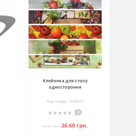
Клейонка для столу
одностороння
Код товару: 1034577
0
26.60 грн.
33.66 грн.