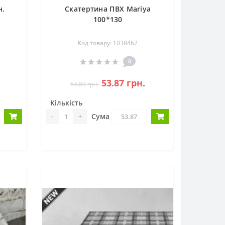
н.
Скатертина ПВХ Mariya
100*130
Код товару: 1038462
0
53.87 грн.
64.80 грн.
Кількість
Сума
-
+