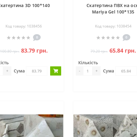
Скатертина 3D 100*140
Скатертина ПВХ на ос
Mariya Gel 100*135
Код товару: 1038456
Код товару: 1038454
0
0
83.79 грн.
65.84 грн.
100.80 грн.
79.20 грн.
ість
Кількість
Сума
Сума
+
-
+