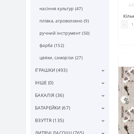
2 2
насіння культур (47)
Кільк
плівка, агроволокно (9)
-
ручний інструмент (50)
фарба (152)
цвяхи, саморізи (27)
ІГРАШКИ (493)
ІНШЕ (0)
іграшки для дівчаток (48)
іграшки для малюків (15)
БАКАЛІЯ (36)
інше (0)
іграшки для хлопчиків (69)
БАТАРЕЙКИ (67)
Інша бакалія (6)
антистреси, лизуни (35)
Вермішель, локшина (22)
ВЗУТТЯ (135)
інші елементи живлення (18)
дитячі брелоки-іграшки (27)
Консерви (0)
акумулятори (2)
ДИТЯЧІ ЛАСОЩІ (765)
взуття пінка холодні (2)