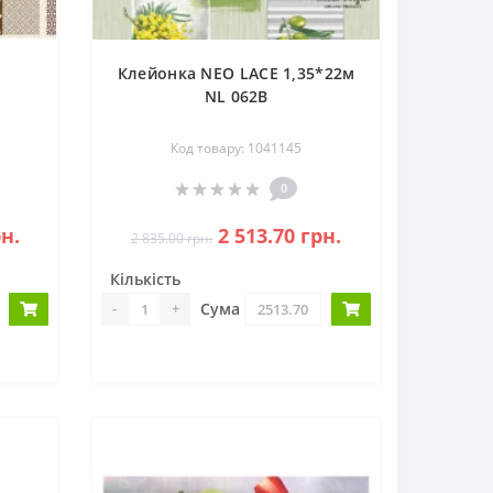
Клейонка NEO LACE 1,35*22м
NL 062B
Код товару: 1041145
0
рн.
2 513.70 грн.
2 835.00 грн.
Кількість
Сума
-
+