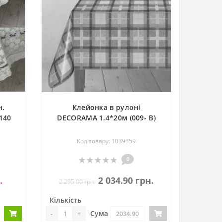
н.
Клейонка в рулоні
140
DECORAMA 1.4*20м (009- В)
Код товару: 1039359
0
.
2 034.90 грн.
2 295.00 грн.
Кількість
Сума
-
+