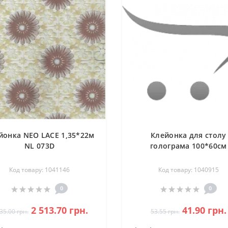
йонка NEO LACE 1,35*22м
Клейонка для столу
NL 073D
голограма 100*60см
Код товару: 1041146
Код товару: 1040915
0
0
2 513.70 грн.
41.90 грн.
35.00 грн.
53.55 грн.