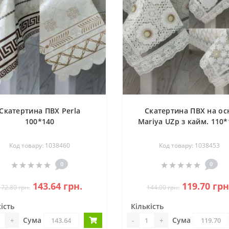
Скатертина ПВХ Perla
Скатертина ПВХ на ос
100*140
Mariya UZp з кайм. 110*
Код товару: 1038460
Код товару: 1038453
0
0
143.64 грн.
119.70 грн
172.80 грн.
144.00 грн.
ість
Кількість
Сума
Сума
+
-
+