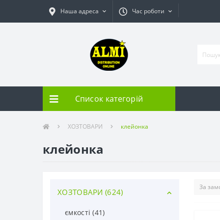
Наша адреса
Час роботи
Список категорій
ХОЗТОВАРИ
клейонка
клейонка
ХОЗТОВАРИ (624)
ємкості (41)