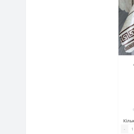
Кільк
-