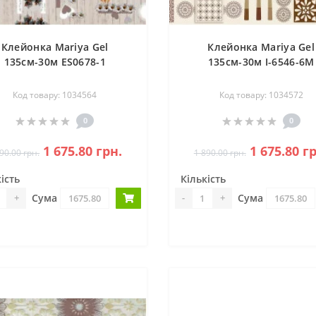
Клейонка Mariya Gel
Клейонка Mariya Gel
135см-30м ES0678-1
135см-30м І-6546-6М
Код товару: 1034564
Код товару: 1034572
0
0
1 675.80 грн.
1 675.80 г
90.00 грн.
1 890.00 грн.
ість
Кількість
Сума
Сума
+
-
+