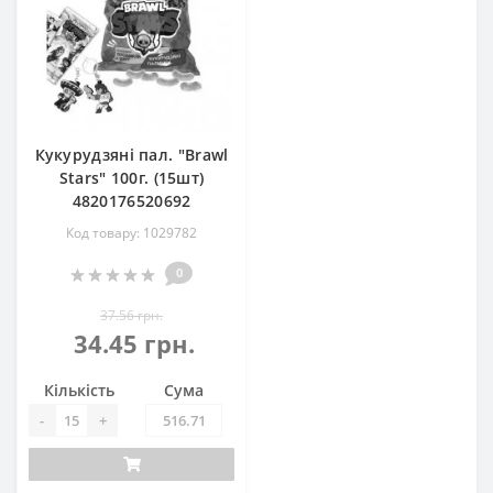
Кукурудзяні пал. "Brawl
Stars" 100г. (15шт)
4820176520692
Код товару: 1029782
0
37.56 грн.
34.45 грн.
Кількість
Сума
-
+