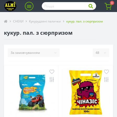
0
СНЕКИ
Кукурудзяні палички
кукур. пал. з сюрпризом
кукур. пал. з сюрпризом