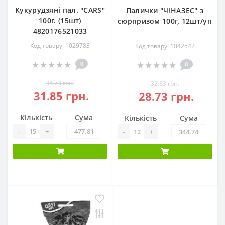
Кукурудзяні пал. "CARS"
Палички "ЧІНАЗЕС" з
100г. (15шт)
сюрпризом 100г, 12шт/уп
4820176521033
Код товару: 1029783
Код товару: 1042542
0
0
34.73 грн.
32.83 грн.
31.85 грн.
28.73 грн.
Кількість
Сума
Кількість
Сума
-
+
-
+