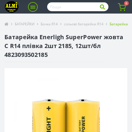
0
БАТАРЕЙКИ
Бочка R14
сольові батарейки R14
Батарейка En
Батарейка Enerligh SuperPower жовта
C R14 плівка 2шт 2185, 12шт/бл
4823093502185