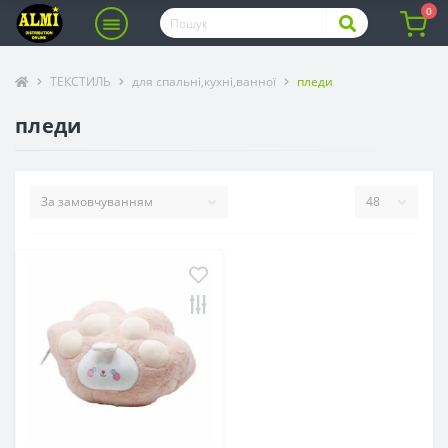
0
ТЕКСТИЛЬ
для спальні,кухні,ванної
пледи
пледи