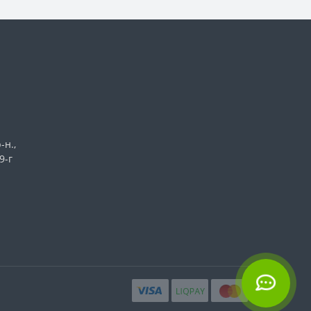
-н.,
9-г