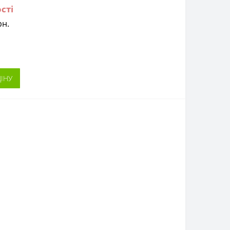
сті
рн.
ІНУ