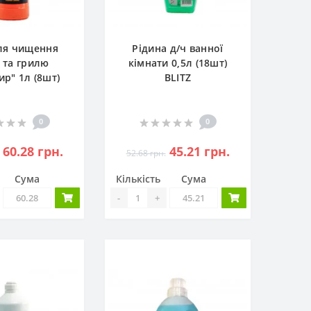
ля чищення
Рідина д/ч ванної
і та грилю
кімнати 0,5л (18шт)
ир" 1л (8шт)
BLITZ
0
0
60.28 грн.
45.21 грн.
52.68 грн.
Сума
Кількість
Сума
-
+