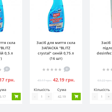
ття скла
Засіб для миття скла
Засіб
"BLITZ
ЗАПАСКА "BLITZ
підл
ій 0,5 л
crystal" синій 0,75 л
desinfec
)
(16 шт)
0
0
17 грн.
42.19 грн.
49.17 грн.
63.22 грн.
ума
Кількість
Сума
Кількість
-
+
-
+