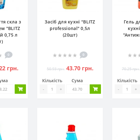
тя скла з
Засіб для кухні "BLITZ
Гель д
м "BLITZ
professional" 0,5л
кухн
ій 0,75 л
(20шт)
"Антиж
т)
0
0
22 грн.
43.70 грн.
50.93 грн.
70.25 грн.
ума
Кількість
Сума
Кількість
-
+
-
+