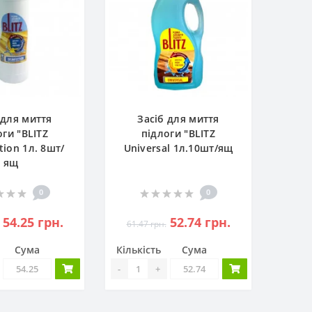
 для миття
Засіб для миття
оги "BLITZ
підлоги "BLITZ
tion 1л. 8шт/
Universal 1л.10шт/ящ
ящ
0
0
54.25 грн.
52.74 грн.
61.47 грн.
Сума
Кількість
Сума
-
+