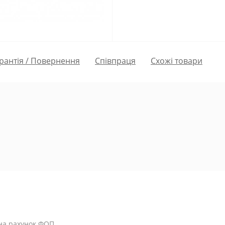
рантія / Повернення
Співпраця
Схожі товари
 на рахунок ФОП