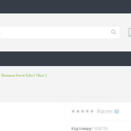
Білизна Force 0,9л ( 10шт )
Відгуки:
(0)
Код товару:
1026756