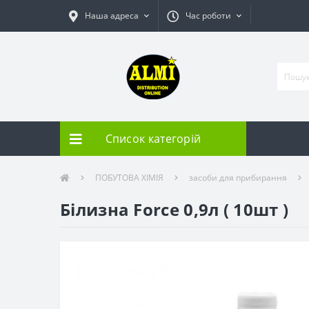
Наша адреса
Час роботи
Список категорій
ПОБУТОВА ХІМІЯ
засоби для прибирання
Білизна Force 0,9л ( 10шт )