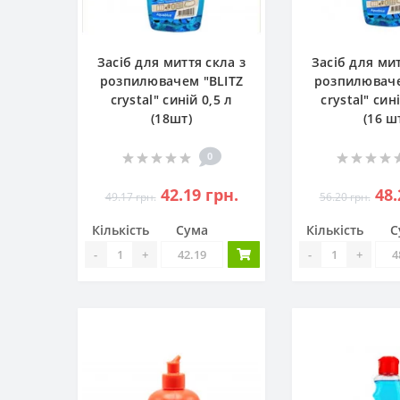
Засіб для миття скла з
Засіб для мит
розпилювачем "BLITZ
розпилюваче
crystal" синій 0,5 л
crystal" син
(18шт)
(16 ш
0
42.19 грн.
48.
49.17 грн.
56.20 грн.
Кількість
Сума
Кількість
С
-
+
-
+