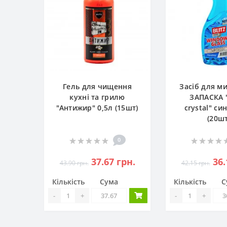
Гель для чищення
Засіб для ми
кухні та грилю
ЗАПАСКА 
"Антижир" 0,5л (15шт)
crystal" син
(20шт
0
37.67 грн.
36.
43.90 грн.
42.15 грн.
Кількість
Сума
Кількість
С
-
+
-
+