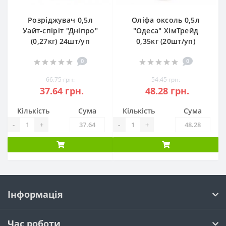
Розріджувач 0,5л
Оліфа оксоль 0,5л
Уайт-спіріт "Дніпро"
"Одеса" ХімТрейд
(0,27кг) 24шт/уп
0,35кг (20шт/уп)
0
0
66.75 грн.
54.45 грн.
37.64 грн.
48.28 грн.
Кількість
Сума
Кількість
Сума
-
+
-
+
Інформація
Час роботи