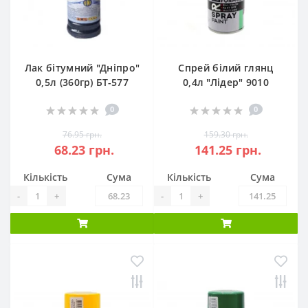
Лак бітумний "Дніпро"
Спрей білий глянц
0,5л (360гр) БТ-577
0,4л "Лідер" 9010
0
0
76.95 грн.
159.30 грн.
68.23 грн.
141.25 грн.
Кількість
Сума
Кількість
Сума
-
+
-
+