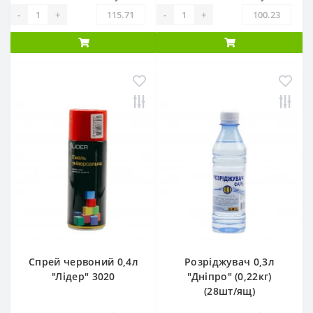
-
+
-
+
Спрей червоний 0,4л
Розріджувач 0,3л
"Лідер" 3020
"Дніпро" (0,22кг)
(28шт/ящ)