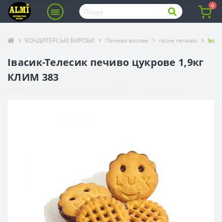
0
КОНДИТЕРСЬКІ ВИРОБИ
Печиво вагове
пісне печиво
Івас
Івасик-Телесик печиво цукрове 1,9кг
КЛИМ 383