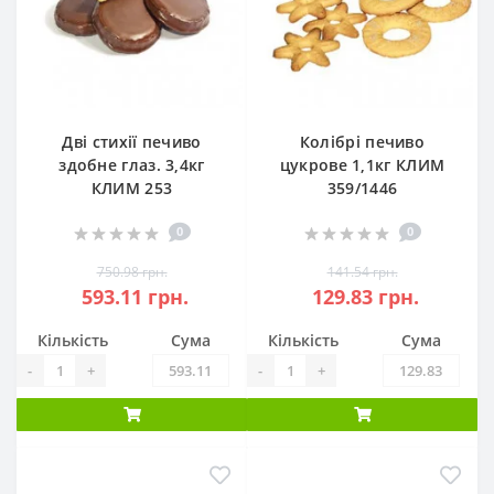
Дві стихії печиво
Колібрі печиво
здобне глаз. 3,4кг
цукрове 1,1кг КЛИМ
КЛИМ 253
359/1446
0
0
750.98 грн.
141.54 грн.
593.11 грн.
129.83 грн.
Кількість
Сума
Кількість
Сума
-
+
-
+