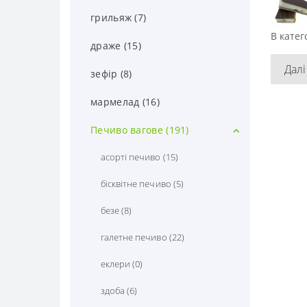
грильяж (7)
В катег
драже (15)
Далі
зефір (8)
мармелад (16)
Печиво вагове (191)
асорті печиво (15)
бісквітне печиво (5)
безе (8)
галетне печиво (22)
еклери (0)
здоба (6)