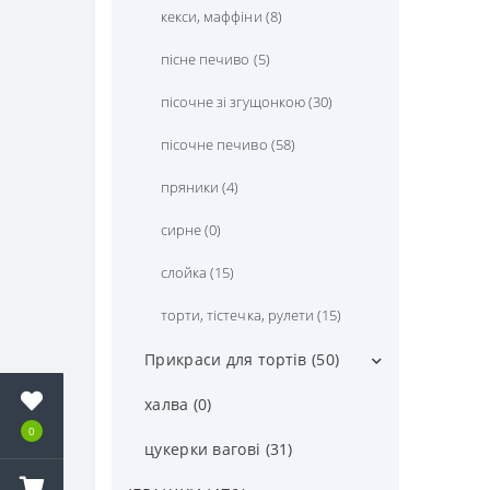
кекси, маффіни (8)
пісне печиво (5)
пісочне зі згущонкою (30)
пісочне печиво (58)
пряники (4)
сирне (0)
слойка (15)
торти, тістечка, рулети (15)
Прикраси для тортів (50)
інші прикраси для тортів (15)
халва (0)
0
желейні кульки (0)
цукерки вагові (31)
посипки та драже (18)