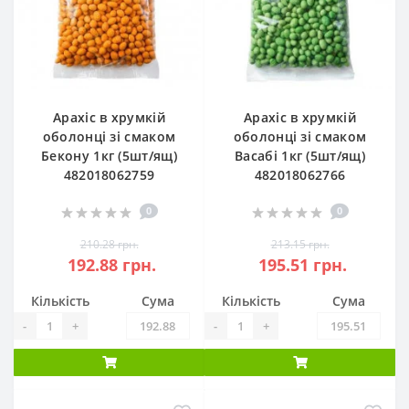
Арахіс в хрумкій
Арахіс в хрумкій
оболонці зі смаком
оболонці зі смаком
Бекону 1кг (5шт/ящ)
Васабі 1кг (5шт/ящ)
482018062759
482018062766
0
0
210.28 грн.
213.15 грн.
192.88 грн.
195.51 грн.
Кількість
Сума
Кількість
Сума
-
+
-
+