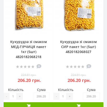
Кукурудза зі смаком
Кукурудза зі смаком
МЕД-ГІРЧИЦЯ пакет
СИР пакет 1кг (5шт)
1кг (5шт)
4820182068027
4820182068218
0
0
224.81 грн.
224.81 грн.
206.20 грн.
206.20 грн.
Кількість
Сума
Кількість
Сума
-
+
-
+