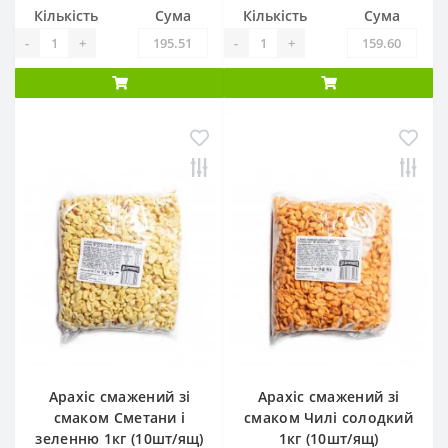
Кількість
Сума
Кількість
Сума
-
+
-
+
Арахіс смажений зі
Арахіс смажений зі
смаком Сметани і
смаком Чилі солодкий
зеленню 1кг (10шт/ящ)
1кг (10шт/ящ)