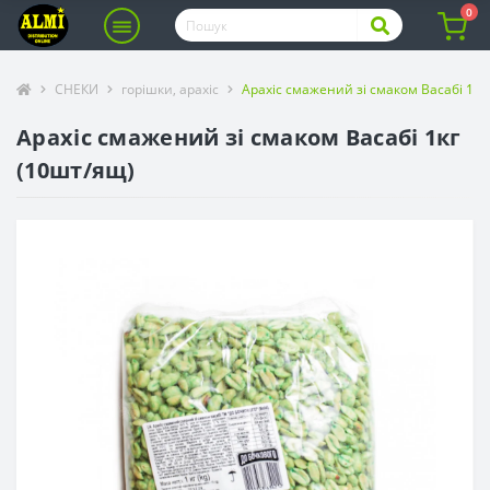
0
СНЕКИ
горішки, арахіс
Арахіс смажений зі смаком Васабі 1кг
Арахіс смажений зі смаком Васабі 1кг
(10шт/ящ)