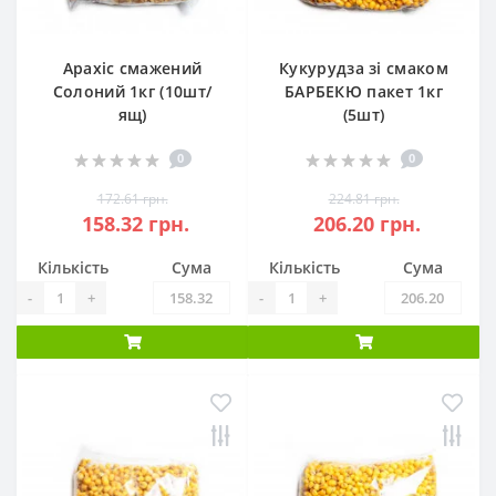
Арахіс смажений
Кукурудза зі смаком
Солоний 1кг (10шт/
БАРБЕКЮ пакет 1кг
ящ)
(5шт)
0
0
172.61 грн.
224.81 грн.
158.32 грн.
206.20 грн.
Кількість
Сума
Кількість
Сума
-
+
-
+