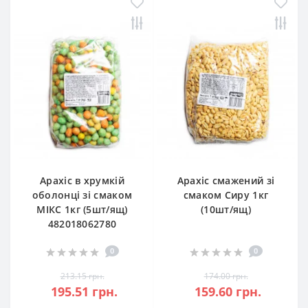
Арахіс в хрумкій
Арахіс смажений зі
оболонці зі смаком
смаком Сиру 1кг
МІКС 1кг (5шт/ящ)
(10шт/ящ)
482018062780
0
0
213.15 грн.
174.00 грн.
195.51 грн.
159.60 грн.