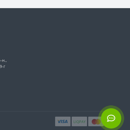
-н.,
9-г