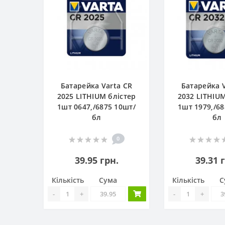
Батарейка Varta CR
Батарейка V
2025 LITHIUM блістер
2032 LITHIUM
1шт 0647,/6875 10шт/
1шт 1979,/68
бл
бл
0
39.95 грн.
39.31 
Кількість
Сума
Кількість
С
-
+
-
+