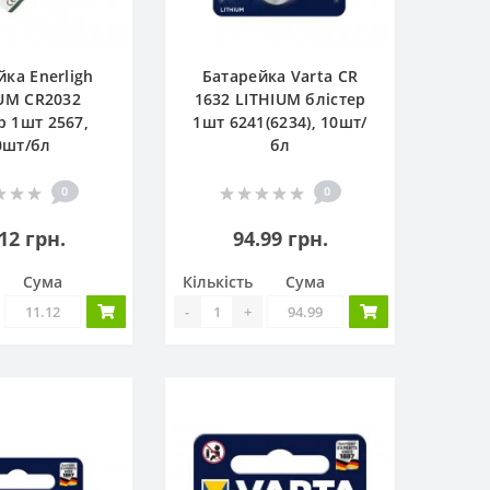
йка Enerligh
Батарейка Varta CR
UM CR2032
1632 LITHIUM блістер
р 1шт 2567,
1шт 6241(6234), 10шт/
0шт/бл
бл
0
0
12 грн.
94.99 грн.
Сума
Кількість
Сума
-
+