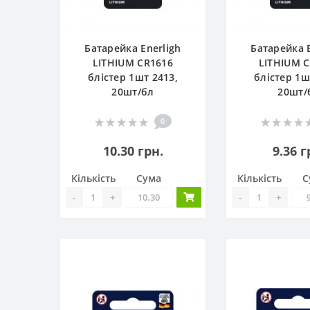
Батарейка Enerligh
Батарейка E
LITHIUM CR1616
LITHIUM 
блістер 1шт 2413,
блістер 1ш
20шт/бл
20шт/
0
10.30 грн.
9.36 г
Кількість
Сума
Кількість
С
-
+
-
+