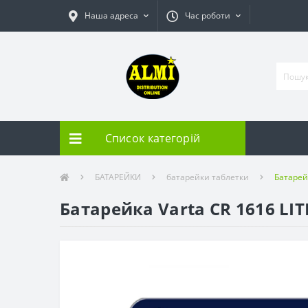
Наша адреса
Час роботи
Список категорій
БАТАРЕЙКИ
батарейки таблетки
Батарей
Батарейка Varta CR 1616 LI