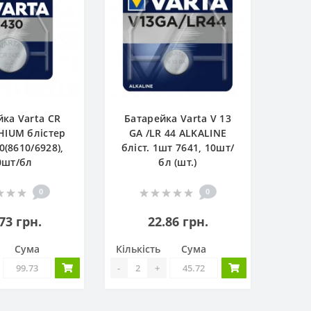
йка Varta CR
Батарейка Varta V 13
THIUM блістер
GA /LR 44 ALKALINE
0(8610/6928),
бліст. 1шт 7641, 10шт/
0шт/бл
бл (шт.)
0
0
73 грн.
22.86 грн.
Сума
Кількість
Сума
-
+