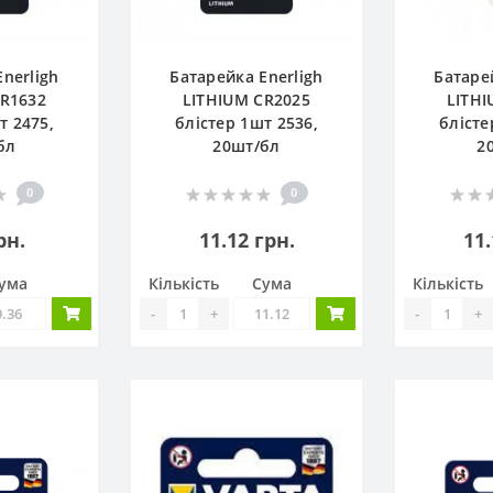
nerligh
Батарейка Enerligh
Батаре
CR1632
LITHIUM CR2025
LITHI
т 2475,
блістер 1шт 2536,
блісте
бл
20шт/бл
2
0
0
рн.
11.12 грн.
11.
ума
Кількість
Сума
Кількість
-
+
-
+