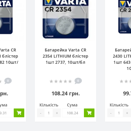
arta CR
Батарейка Varta CR
Батаре
 блістер
2354 LITHIUM блістер
2430 LI
82 10шт/
1шт 2737, 10шт/бл
1шт 643
1
0
0
грн.
108.24 грн.
99.
ума
Кількість
Сума
Кількість
-
+
-
+