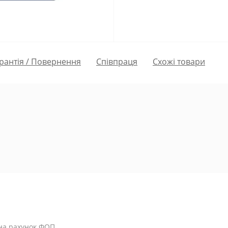
рантія / Повернення
Співпраця
Схожі товари
 на рахунок ФОП