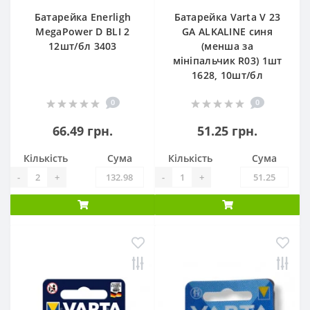
Батарейка Enerligh
Батарейка Varta V 23
MegaPower D BLI 2
GA ALKALINE синя
12шт/бл 3403
(менша за
мініпальчик R03) 1шт
1628, 10шт/бл
0
0
66.49 грн.
51.25 грн.
Кількість
Сума
Кількість
Сума
-
+
-
+