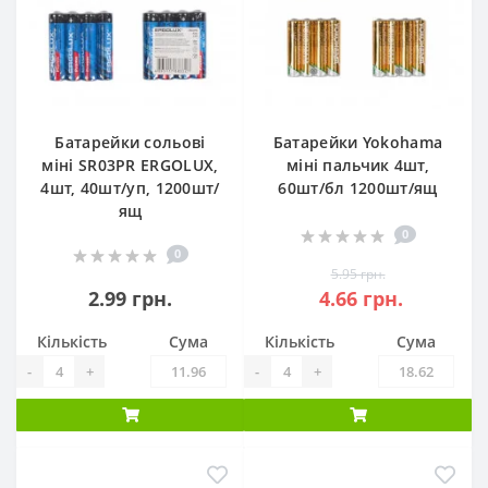
Батарейки сольові
Батарейки Yokohama
міні SR03PR ERGOLUX,
міні пальчик 4шт,
4шт, 40шт/уп, 1200шт/
60шт/бл 1200шт/ящ
ящ
0
0
5.95 грн.
2.99 грн.
4.66 грн.
Кількість
Сума
Кількість
Сума
-
+
-
+