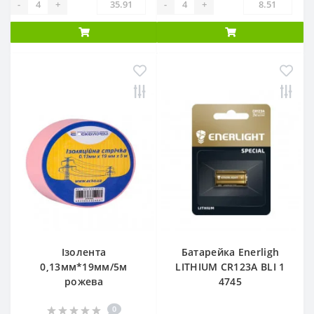
-
+
-
+
Ізолента
Батарейка Enerligh
0,13мм*19мм/5м
LITHIUM CR123А BLI 1
рожева
4745
0