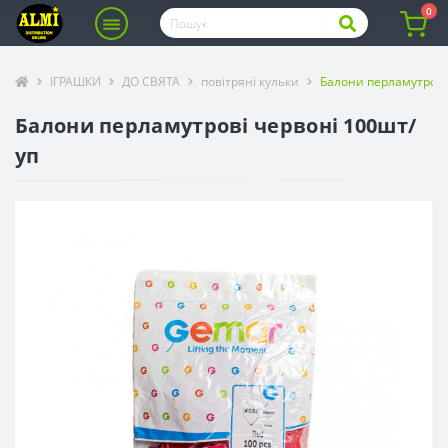
0
ІГРАШКИ
ДО СВЯТА
повітряні кульки
Балони перламутрові
Балони перламутрові червоні 100шт/
уп