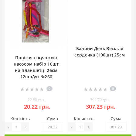
Балони День Весілля
сердечка (100шт) 25см
Повітряні кульки з
насосом набір 10шт
на планшетці 26см
12шп/уп №260
0
0
22.80 грн.
392.70 грн.
20.22 грн.
307.23 грн.
Кількість
Сума
Кількість
Сума
-
+
-
+