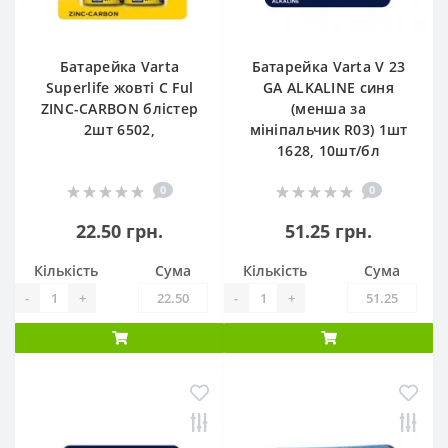
Батарейка Varta
Батарейка Varta V 23
Superlife жовті С Ful
GA ALKALINE синя
ZINC-CARBON блістер
(менша за
2шт 6502,
мініпальчик R03) 1шт
1628, 10шт/бл
0
0
22.50 грн.
51.25 грн.
Кількість
Сума
Кількість
Сума
-
+
-
+