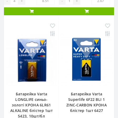
-
+
-
+
Батарейка Varta
Батарейка Varta
LONGLIFE синьо-
Superlife 6F22 BLI 1
золоті КРОНА 6LR61
ZINC-CARBON КРОНА
ALKALINE блістер 1шт
блістер 1шт 6427
5423, 10шт/бл