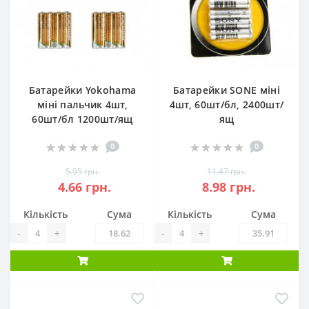
Батарейки Yokohama
Батарейки SONE міні
міні пальчик 4шт,
4шт, 60шт/бл, 2400шт/
60шт/бл 1200шт/ящ
ящ
0
0
5.95 грн.
11.47 грн.
4.66 грн.
8.98 грн.
Кількість
Сума
Кількість
Сума
-
+
-
+