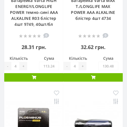
Батарейка Varta HIGH
Батарейка Varta MAX
ENERGY/LONGLIFE
T./LONGLIFE MAX
POWER темно-сині AAA
POWER AAA ALKALINE
ALKALINE R03 блістер
блістер 4шт 4734
4шт 9749, 40шт/бл
0
0
28.31 грн.
32.62 грн.
Кількість
Сума
Кількість
Сума
-
+
-
+