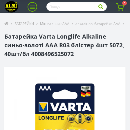
0
БАТАРЕЙКИ
Мініпальчик ААА
алкалінові батарейки ААА
Б
Батарейка Varta Longlife Alkaline
синьо-золоті ААА R03 блістер 4шт 5072,
40шт/бл 4008496525072