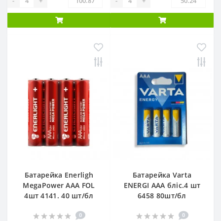
-
+
-
+
Батарейка Enerligh
Батарейка Varta
MegaPower ААА FOL
ENERGI AAA бліс.4 шт
4шт 4141. 40 шт/бл
6458 80шт/бл
0
0