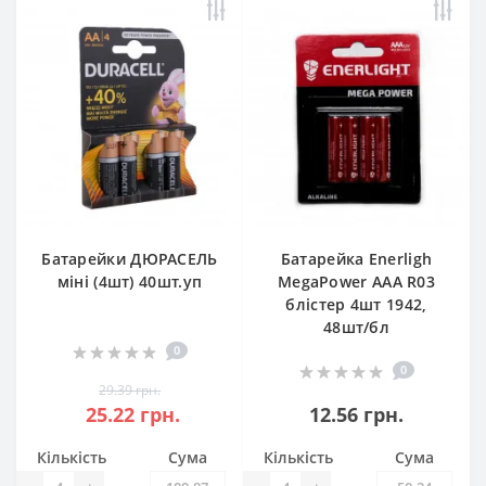
Батарейки ДЮРАСЕЛЬ
Батарейка Enerligh
міні (4шт) 40шт.уп
MegaPower ААА R03
блістер 4шт 1942,
48шт/бл
0
0
29.39 грн.
25.22 грн.
12.56 грн.
Кількість
Сума
Кількість
Сума