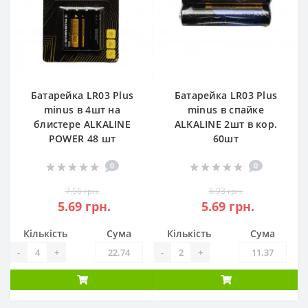
Батарейка LR03 Plus
Батарейка LR03 Plus
minus в 4шт на
minus в спайке
блистере ALKALINE
ALKALINE 2шт в кор.
POWER 48 шт
60шт
0
0
7.56 грн.
6.93 грн.
5.69 грн.
5.69 грн.
Кількість
Сума
Кількість
Сума
-
+
-
+