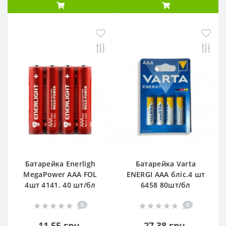
Батарейка Enerligh
Батарейка Varta
MegaPower ААА FOL
ENERGI AAA бліс.4 шт
4шт 4141. 40 шт/бл
6458 80шт/бл
0
0
11.55 грн.
27.38 грн.