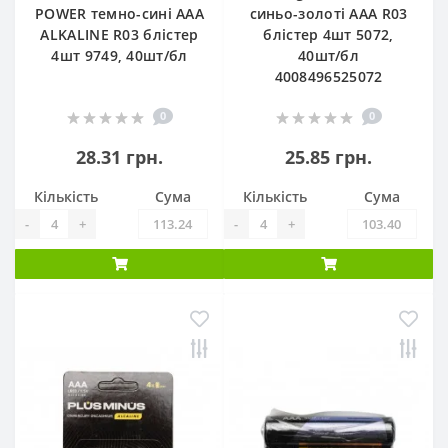
POWER темно-сині AAA
синьо-золоті ААА R03
ALKALINE R03 блістер
блістер 4шт 5072,
4шт 9749, 40шт/бл
40шт/бл
4008496525072
0
0
28.31 грн.
25.85 грн.
Кількість
Сума
Кількість
Сума
-
+
-
+