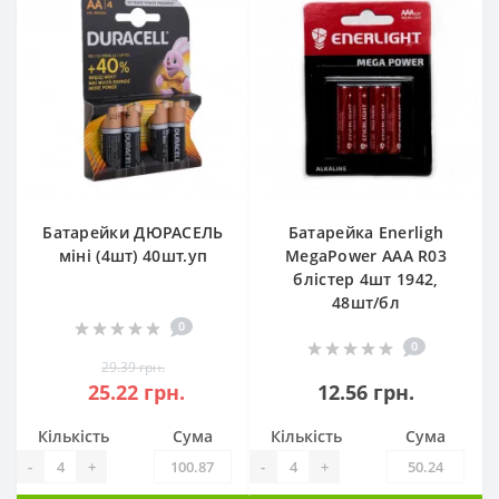
Батарейки ДЮРАСЕЛЬ
Батарейка Enerligh
міні (4шт) 40шт.уп
MegaPower ААА R03
блістер 4шт 1942,
48шт/бл
0
0
29.39 грн.
25.22 грн.
12.56 грн.
Кількість
Сума
Кількість
Сума
-
+
-
+