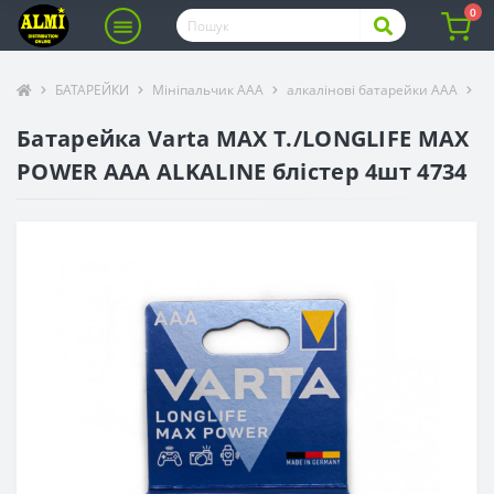
0
БАТАРЕЙКИ
Мініпальчик ААА
алкалінові батарейки ААА
Б
Батарейка Varta MAX T./LONGLIFE MAX
POWER AAA ALKALINE блістер 4шт 4734