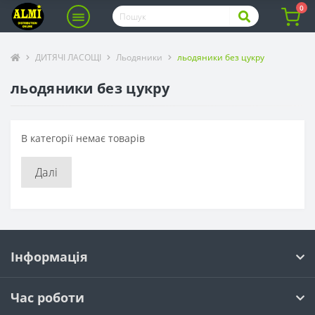
0
ДИТЯЧІ ЛАСОЩІ
Льодяники
льодяники без цукру
льодяники без цукру
В категорії немає товарів
Далі
Інформація
Час роботи