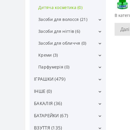
антисептики (0)
Дитяча косметика (0)
В катег
Засоби для волосся (21)
Далі
гребінці, дзеркала (0)
Засоби для нігтів (6)
для догляду (0)
інструменти для манікюра (4)
Засоби для обличчя (0)
засоби для укладання (0)
засоби для зняття лаку (2)
для макіяжу (0)
Креми (3)
фарби для волосся (21)
лаки (0)
креми (3)
Парфумерія (0)
дитяча парфумерія (0)
ІГРАШКИ (479)
жіноча парфумерія (0)
ІНШЕ (0)
іграшки для дівчаток (45)
чоловіча парфумерія (0)
іграшки для малюків (15)
БАКАЛІЯ (36)
інше (0)
іграшки для хлопчиків (62)
БАТАРЕЙКИ (67)
Інша бакалія (6)
антистреси, лизуни (34)
Вермішель, локшина (22)
ВЗУТТЯ (135)
інші елементи живлення (18)