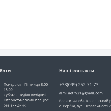
оботи
Наші контакти
+38(099) 252-71-73
Понеділок - П'ятниця 8:00 -
18:00
almi.netrv21@gmail.com
Субота - Неділя вихідний
Інтернет-магазин працює
Волинська обл. Ковельський р
без вихідних
с. Вербка, вул. Незалежності 2