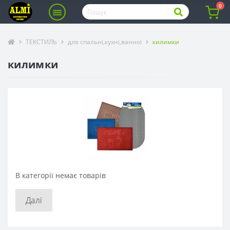
0
ТЕКСТИЛЬ
для спальні,кухні,ванної
килимки
килимки
В категорії немає товарів
Далі