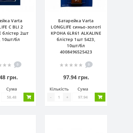
ейка Varta
Батарейка Varta
IFE C BLI 2
LONGLIFE синьо-золоті
 блістер 2шт
КРОНА 6LR61 ALKALINE
, 10шт/бл
блістер 1шт 5423,
10шт/бл
4008496525423
0
0
48 грн.
97.94 грн.
Сума
Кількість
Сума
-
+