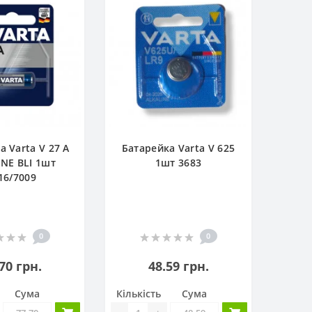
а Varta V 27 A
Батарейка Varta V 625
INE BLI 1шт
1шт 3683
16/7009
0
0
70 грн.
48.59 грн.
Сума
Кількість
Сума