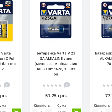
 Varta
Батарейка Varta V 23
Батарейк
вті С Ful
GA ALKALINE синя
ALKAL
 блістер
(менша за мініпальчик
70
02,
R03) 1шт 1628, 10шт/
бл
0
0
грн.
51.25 грн.
77.
ума
Кількість
Сума
Кількість