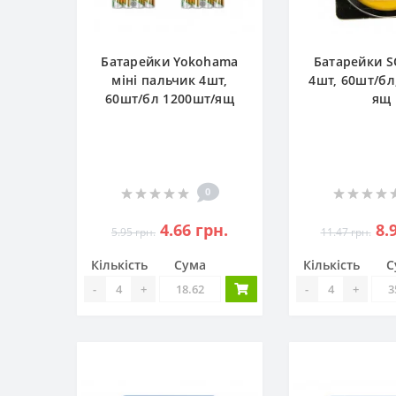
Батарейки Yokohama
Батарейки S
міні пальчик 4шт,
4шт, 60шт/бл
60шт/бл 1200шт/ящ
ящ
0
4.66 грн.
8.
5.95 грн.
11.47 грн.
Кількість
Сума
Кількість
С
-
+
-
+