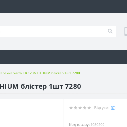
тарейка Varta CR 123А LITHIUM блістер 1шт 7280
THIUM блістер 1шт 7280
Відгуки:
(0)
Код товару:
1030509