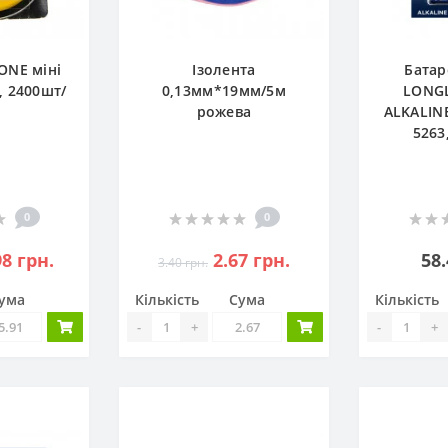
ONE міні
Ізолента
Батар
, 2400шт/
0,13мм*19мм/5м
LONGL
рожева
ALKALINE
5263
0
0
98 грн.
2.67 грн.
58.
3.40 грн.
ума
Кількість
Сума
Кількість
-
+
-
+