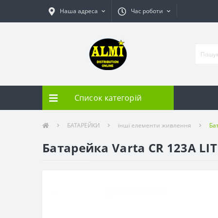
Наша адреса
Час роботи
Список категорій
БАТАРЕЙКИ
інші елементи живлення
Ба
Батарейка Varta CR 123А LI