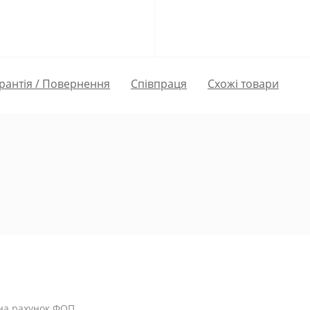
рантія / Повернення
Співпраця
Схожі товари
 на рахунок ФОП