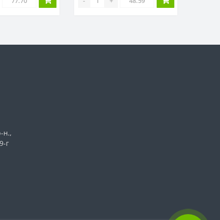
-
+
-н.,
9-г