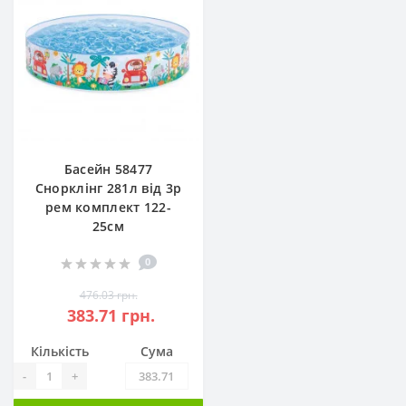
Басейн 58477
Снорклінг 281л від 3р
рем комплект 122-
25см
0
476.03 грн.
383.71 грн.
Кількість
Сума
-
+