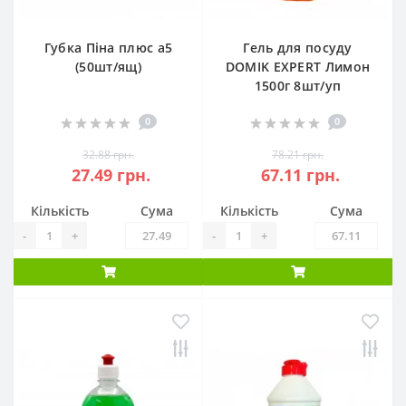
Губка Піна плюс а5
Гель для посуду
(50шт/ящ)
DOMIK EXPERT Лимон
1500г 8шт/уп
0
0
32.88 грн.
78.21 грн.
27.49 грн.
67.11 грн.
Кількість
Сума
Кількість
Сума
-
+
-
+